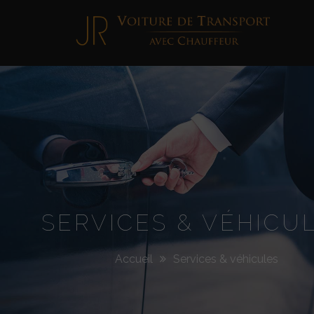
Jimmy
Roellinger
SERVICES & VÉHICU
Accueil
Services & véhicules