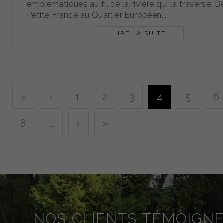
emblématiques au fil de la rivière qui la traverse. D
Petite France au Quartier Européen...
LIRE LA SUITE
«
‹
1
2
3
4
5
6
8
...
›
»
NOS CLIENTS TÉMOIGN