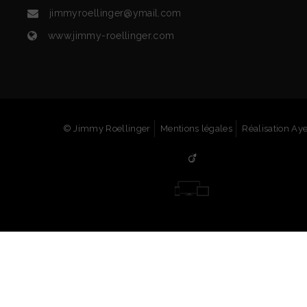
jimmyroellinger@ymail.com
www.jimmy-roellinger.com
© Jimmy Roellinger
Mentions légales
Réalisation Ay