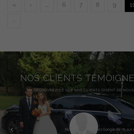
«
‹
...
6
7
8
9
1
»
NOS CLIENTS TÉMOIGN
DÉCOUVREZ CE QUE NOS CLIENTS DISENT DE NOUS
Précédent
Note globale des avis Google de
/5 sur 