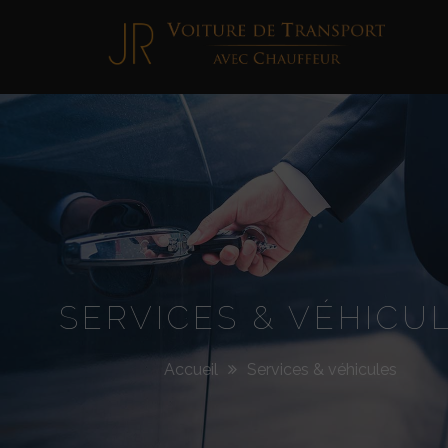
Jimmy
Roellinger
SERVICES & VÉHICU
Accueil
Services & véhicules