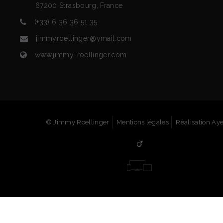
67200
Strasbourg
,
France
(+33) 6 36 36 51 35
jimmyroellinger@ymail.com
www.jimmy-roellinger.com
© Jimmy Roellinger
Mentions légales
Réalisation Ay