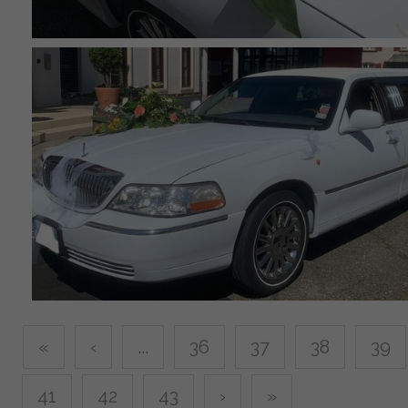
«
‹
...
36
37
38
39
41
42
43
›
»