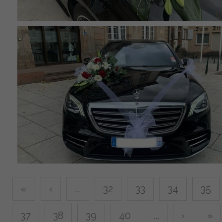
«
‹
...
32
33
34
35
37
38
39
40
...
›
»