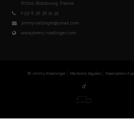
67200
Strasbourg
,
France
(+33) 6 36 36 51 35
jimmyroellinger@ymail.com
www.jimmy-roellinger.com
© Jimmy Roellinger
Mentions légales
Réalisation Ay