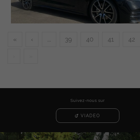
«
‹
...
39
40
41
42
›
»
Suivez-nous sur
VIADEO