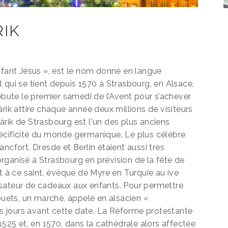
IK
nfant Jésus », est le nom donné en langue
 qui se tient depuis 1570 à Strasbourg, en Alsace,
débute le premier samedi de l’Avent pour s’achever
rik attire chaque année deux millions de visiteurs
rik de Strasbourg est l'un des plus anciens
écificité du monde germanique. Le plus célèbre
ncfort, Dresde et Berlin étaient aussi très
rganisé à Strasbourg en prévision de la fête de
t à ce saint, évêque de Myre en Turquie au ive
pensateur de cadeaux aux enfants. Pour permettre
jouets, un marché, appelé en alsacien «
ues jours avant cette date. La Réforme protestante
1525 et, en 1570, dans la cathédrale alors affectée