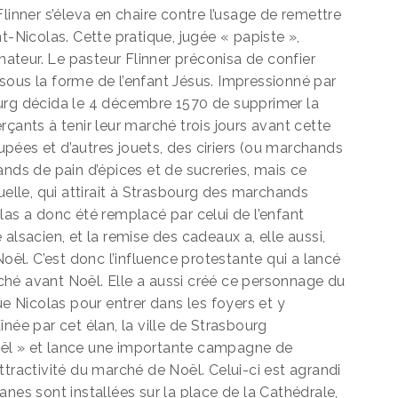
linner s’éleva en chaire contre l’usage de remettre
t-Nicolas. Cette pratique, jugée « papiste »,
onateur. Le pasteur Flinner préconisa de confier
sous la forme de l’enfant Jésus. Impressionné par
urg décida le 4 décembre 1570 de supprimer la
çants à tenir leur marché trois jours avant cette
pées et d’autres jouets, des ciriers (ou marchands
ands de pain d’épices et de sucreries, mais ce
uelle, qui attirait à Strasbourg des marchands
las a donc été remplacé par celui de l’enfant
alsacien, et la remise des cadeaux a, elle aussi,
Noël. C’est donc l’influence protestante qui a lancé
hé avant Noël. Elle a aussi créé ce personnage du
ue Nicolas pour entrer dans les foyers et y
née par cet élan, la ville de Strasbourg
oël » et lance une importante campagne de
ttractivité du marché de Noël. Celui-ci est agrandi
nes sont installées sur la place de la Cathédrale,