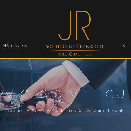
Jimmy
Roellinger
MARIAGES
VIP
RVICES & VÉHICU
Accueil
Services & véhicules
Christkindelsmärik