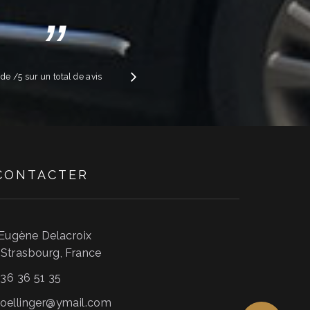
”
Suivant
e de
/5 sur un total de
avis
CONTACTER
 Eugène Delacroix
0
Strasbourg
,
France
 36 36 51 35
oellinger@ymail.com