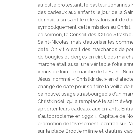
au culte protestant, le pasteur Johannes F
des cadeaux aux enfants le jour de la Sain
donnait à un saint le rôle valorisant de d
symboliquement cette mission au Christ, 
ce sermon, le Conseil des XXI de Strasbo
Saint-Nicolas, mais d’autoriser les commer
date. On y trouvait des marchands de pou
de bougies et cierges en cire), des march
marché était aussi une véritable foire ann
venus de loin. Le marché de la Saint-Nico
Jésus, nommé « Christkindel » en dialecte 
changé de date pour se faire la veille de 
ce nouvel usage strasbourgeois d’un marc
Christkindel, qui a remplacé le saint évêq
apporter leurs cadeaux aux enfants. Entraî
s'autoproclame en 1992 « Capitale de N
promotion de l'événement, centrée sur l'a
sur la place Broglie même et d’autres caba