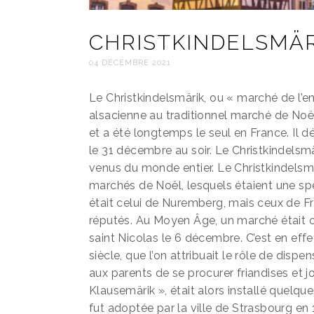
CHRISTKINDELSMÄR
04 DÉCEMBRE 2021
Le Christkindelsmärik, ou « marché de l’e
alsacienne au traditionnel marché de Noël
et a été longtemps le seul en France. Il 
le 31 décembre au soir. Le Christkindelsmä
venus du monde entier. Le Christkindelsmä
marchés de Noël, lesquels étaient une sp
était celui de Nuremberg, mais ceux de Fra
réputés. Au Moyen Âge, un marché était o
saint Nicolas le 6 décembre. C’est en effe
siècle, que l’on attribuait le rôle de dis
aux parents de se procurer friandises et 
Klausemärik », était alors installé quelq
fut adoptée par la ville de Strasbourg en 