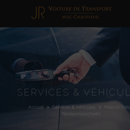
Jimmy
Roellinger
SERVICES & VÉHICU
Accueil
Services & véhicules
Maison Ferb
Niedermorschwihr