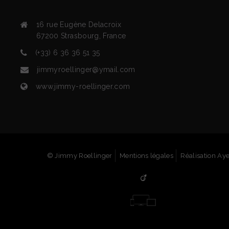
16 rue Eugène Delacroix
67200
Strasbourg
,
France
(+33) 6 36 36 51 35
jimmyroellinger@ymail.com
www.jimmy-roellinger.com
© Jimmy Roellinger
Mentions légales
Réalisation Ay