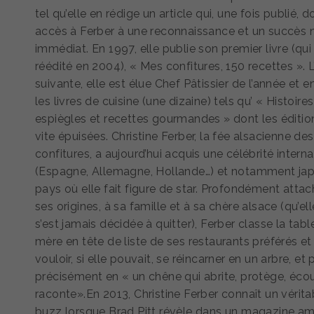
tel qu’elle en rédige un article qui, une fois publié, 
accès à Ferber à une reconnaissance et un succès 
immédiat. En 1997, elle publie son premier livre (qui
réédité en 2004), « Mes confitures, 150 recettes ». 
suivante, elle est élue Chef Pâtissier de l’année et 
les livres de cuisine (une dizaine) tels qu’ « Histoires
espiègles et recettes gourmandes » dont les éditio
vite épuisées. Christine Ferber, la fée alsacienne des
confitures, a aujourd’hui acquis une célébrité intern
(Espagne, Allemagne, Hollande…) et notamment jap
pays où elle fait figure de star. Profondément atta
ses origines, à sa famille et à sa chère alsace (qu’el
s’est jamais décidée à quitter), Ferber classe la tabl
mère en tête de liste de ses restaurants préférés et
vouloir, si elle pouvait, se réincarner en un arbre, et 
précisément en « un chêne qui abrite, protège, éco
raconte».En 2013, Christine Ferber connaît un vérita
buzz lorsque Brad Pitt révèle dans un magazine am