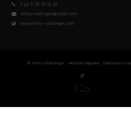
(+33) 6 36 36 51 35
jimmyroellinger@ymail.com
www.jimmy-roellinger.com
© Jimmy Roellinger
Mentions légales
Réalisation Ay