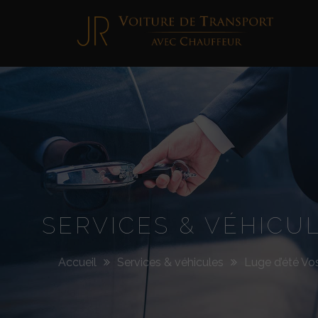
Jimmy
Roellinger
SERVICES & VÉHICU
Accueil
Services & véhicules
Luge d’été Vo