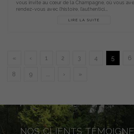
vous invite au cœur de la Champagne, où vous av
rendez-vous avec l’histoire, l’authentici...
LIRE LA SUITE
«
‹
1
2
3
4
5
6
8
9
...
›
»
NOS CLIENTS TÉMOIGN