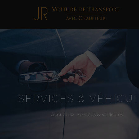
Jimmy
Roellinger
SERVICES & VÉHICU
Accueil
Services & véhicules