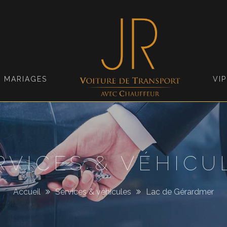
Jimmy
Roellinger
MARIAGES
VIP
RVICES & VÉHICU
Accueil
Services & véhicules
Lac de Gérardmer