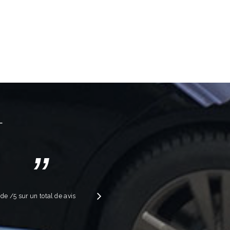
T
”
Suivant
e de
/5 sur un total de
avis