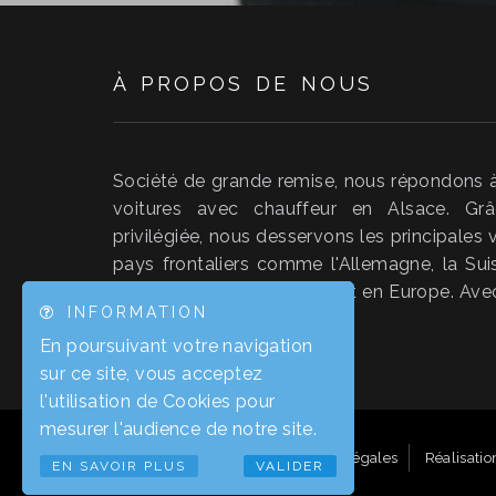
À PROPOS DE NOUS
Société de grande remise, nous répondons 
voitures avec chauffeur en Alsace. Grâ
privilégiée, nous desservons les principales vi
pays frontaliers comme l'Allemagne, la Su
ainsi un service en France et en Europe. A
INFORMATION
véritable plaisir.
En poursuivant votre navigation
sur ce site, vous acceptez
l'utilisation de Cookies pour
mesurer l'audience de notre site.
© Jimmy Roellinger
Mentions légales
Réalisatio
EN SAVOIR PLUS
VALIDER