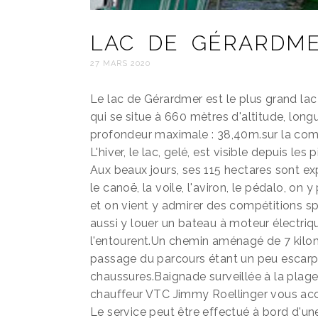
LAC DE GÉRARDM
27 MARS 2020
Le lac de Gérardmer est le plus grand lac 
qui se situe à 660 mètres d'altitude, lo
profondeur maximale : 38,40m.sur la comm
L'hiver, le lac, gelé, est visible depuis les
Aux beaux jours, ses 115 hectares sont exp
le canoë, la voile, l'aviron, le pédalo, o
et on vient y admirer des compétitions sp
aussi y louer un bateau à moteur électri
l'entourent.Un chemin aménagé de 7 kilomè
passage du parcours étant un peu escarpé
chaussures.Baignade surveillée à la plage
chauffeur VTC Jimmy Roellinger vous ac
Le service peut être effectué à bord d'une