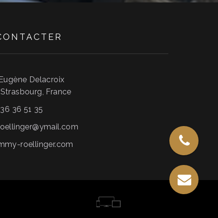
CONTACTER
 Eugène Delacroix
0
Strasbourg
,
France
 36 36 51 35
oellinger@ymail.com
mmy-roellinger.com