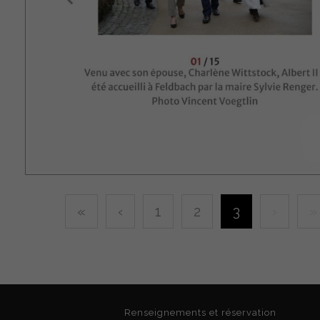
PRESSE JR
«
‹
1
2
3
›
»
PRINCESSE CHARLÈNE WITTSTOCK & LE PR
ALBERT II DE MONACO
Renseignements et réservation