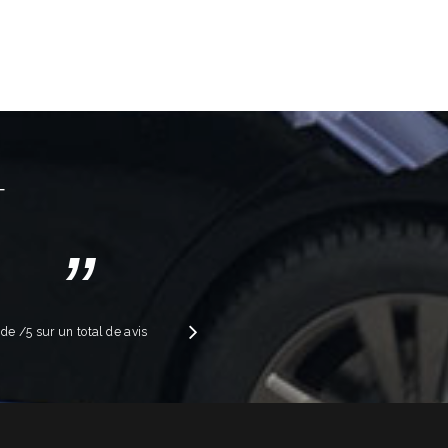
T
”
Suivant
e de
/5 sur un total de
avis