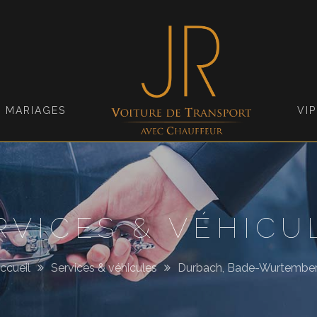
Jimmy
Roellinger
MARIAGES
VIP
RVICES & VÉHICU
ccueil
Services & véhicules
Durbach, Bade-Wurtembe