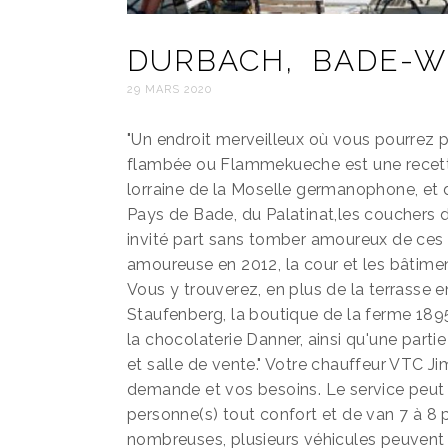
DURBACH, BADE-
29 MARS 2020
"Un endroit merveilleux où vous pourrez pro
flambée ou Flammekueche est une recette 
lorraine de la Moselle germanophone, et 
Pays de Bade, du Palatinat,les couchers d
invité part sans tomber amoureux de ces 
amoureuse en 2012, la cour et les bâtimen
Vous y trouverez, en plus de la terrasse en
Staufenberg, la boutique de la ferme 1895
la chocolaterie Danner, ainsi qu'une par
et salle de vente." Votre chauffeur VTC
demande et vos besoins. Le service peut ê
personne(s) tout confort et de van 7 à 8 
nombreuses, plusieurs véhicules peuvent 